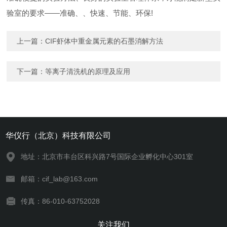
验室的要求——准确、、快速、节能、环保!
上一篇：
CIF虾体中重金属元素的石墨消解方法
下一篇：
等离子清洗机的原理及应用
华仪行（北京）科技有限公司
地址：北京市丰台区科兴路7号国际企业孵化中心301室
邮箱：cif_lab@163.com
传真：86-010-63752028
关注我们