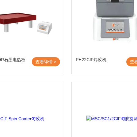
360R石墨电热板
PH22CIF烤胶机
查看详情 >
查