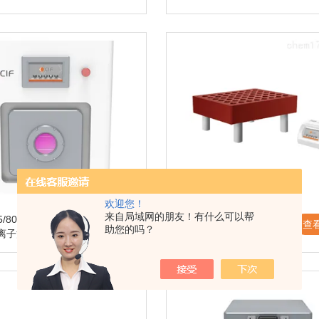
欢迎您！
来自局域网的朋友！有什么可以帮
/80/120/150CIF
DS43-260石墨电热消解
查看详情 >
查
助您的吗？
离子清洗机
仪