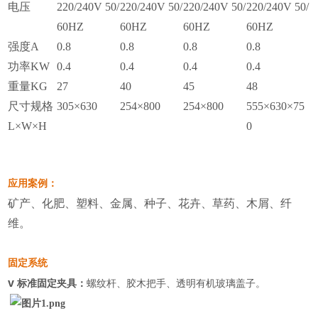
电压
220/240V 50/
220/240V 50/
220/240V 50/
220/240V 50/
60HZ
60HZ
60HZ
60HZ
强度A
0.8
0.8
0.8
0.8
功率KW
0.4
0.4
0.4
0.4
重量KG
27
40
45
48
尺寸规格
305×630
254×800
254×800
555×630×75
L×W×H
0
应用案例：
矿产、化肥、塑料、金属、种子、花卉、草药、木屑、纤
维。
固定系统
v
标准固定夹具：
螺纹杆、胶木把手、透明有机玻璃盖子。