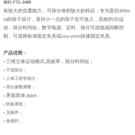
IRIS FTL-0400
有较大的负重能力，可筛分体积较大的样品，专为直径400m
m的筛子设计，直径小一点的筛子也可放入，高效的3D运
动，筛分时间短，数字电源、定时、筛分可连续或间断控
制，可选择标准固定夹具或easy-press快速固定夹具。
产品优势：
三维立体运动模
式,高效率，筛分时间短；
v
干湿筛分；
v
人体工程学设计；
v
筛分参数调整；
v
界面简单
v
,易操作；
防振系统；
v
无噪声；
v
免维护。
v