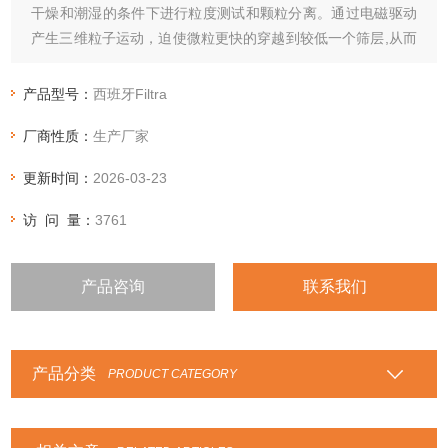
干燥和潮湿的条件下进行粒度测试和颗粒分离。通过电磁驱动
产生三维粒子运动，迫使微粒更快的穿越到较低一个筛层,从而
实现高效快速筛分的目的。我们有四个型号：FTS-200, FTL-
200, FTL-300、FTL-400，能够分离直径60mm-400mm，重
产品型号：
西班牙Filtra
量 25g-25kg的样品，分离颗粒范围
厂商性质：
生产厂家
更新时间：
2026-03-23
访 问 量：
3761
产品咨询
联系我们
产品分类
PRODUCT CATEGORY