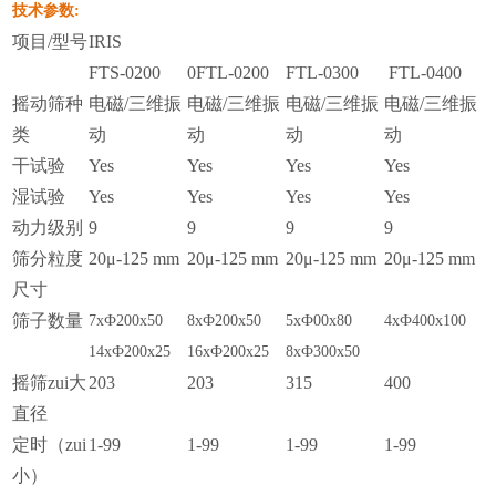
技术参数:
项目/型号
IRIS
FTS-0200
0FTL-0200
FTL-0300
FTL-0400
摇动筛种
电磁/三维振
电磁/三维振
电磁/三维振
电磁/三维振
类
动
动
动
动
干试验
Yes
Yes
Yes
Yes
湿试验
Yes
Yes
Yes
Yes
动力级别
9
9
9
9
筛分粒度
20μ-125 mm
20μ-125 mm
20μ-125 mm
20μ-125 mm
尺寸
筛子数量
7x
Ф
200x50
8x
Ф
200x50
5x
Ф
00x80
4x
Ф
400x100
14x
Ф
200x25
16x
Ф
200x25
8x
Ф
300x50
摇筛zui大
203
203
315
400
直径
定时（zui
1-99
1-99
1-99
1-99
小）