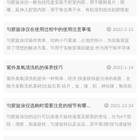
匀胶旋涂仪一般包括托盘安装于腔室内部，用于吸附基片；喷
嘴，延伸入腔室内部，用于将去离子水、有机溶剂或光刻胶喷射
到基片上；微波发生装置，安装于腔室侧壁，用于产生微波对基
片提供热量；温控系统，安装于腔室上壁，用于控制微波发生装
匀胶旋涂仪在使用过程中的使用注意事项
2022-2-11
置以设定微波加热的...
匀胶旋涂仪操作简单，结构小巧紧凑，占地空间小，为实验室提
供了理想的解决方案。可用于实验室项目建设.作为用于除半导体
外,还有硅片、芯片、基片、导电玻璃及制版等表面涂覆工艺，科
研、教学之用。匀胶旋涂仪的使用注意事项：1.使用前主要检查设
紫外臭氧清洗机的保养技巧
2022-1-14
备与真空...
紫外臭氧清洗机提供一种简单，经济,快速获得超洁净的表面，去
除大多数无机基材(比如石英,硅片，金，镍，铝，砷化镓，氧化铝
等)上的有机污染物。作用是通过紫外光和臭氧将衬底表面的油脂
和有机物氧化祛除，以达到清洁的效果。同时改变了衬底表面的
匀胶旋涂仪选购时需要注意的细节有哪些？
2021-12-24
亲疏水性...
匀胶旋涂仪的运行可以按基片旋转速度及胶质的变化，分为4个阶
段：滴胶，加速旋转，匀速旋转以及去边，其中第3阶段匀速旋转
阶段是胶质涂层厚度和均匀性控制的重要阶段。在滴胶前，胶质
需经过亚微米级别的过滤处理，否则薄膜有可能形成彗星图，星