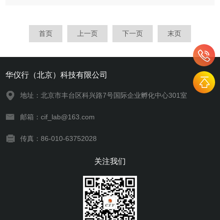
境下进行，不污染环境，保证样品表面不被二次污染，泄压时可
以选择氮气泄压，避免空气泄压对材料的影响，市面上真空等离
子处理仪有众多的...
首页
上一页
下一页
末页
华仪行（北京）科技有限公司
地址：北京市丰台区科兴路7号国际企业孵化中心301室
邮箱：cif_lab@163.com
传真：86-010-63752028
关注我们