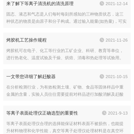
来了解下等离子清洗机的清洗原理
2021-12-14
状图，或产生...
固态、液态和气态是人们每时每刻所感知的三种物质状态，这三
种状态的物质是由原子和分子构成。通过输入能量(如热量)，可实
现物质从一种状态转化为另一种状态。当气态物质被进一步加热
到更高的温度时，或是气体在受到高能量的照射后，气体物质就
烤胶机工艺操作规程
2021-11-26
转化为第四态...
烤胶机可在电子、化工等行业的工矿企业、科研、教育等单位，
进行热老化、温度试验及干燥、烘焙、消毒和热处理等试验用。
该产品主要有机箱、加热部件和电控系统组成。机箱由箱体、罩
壳和箱盖组成。加热的部件由加热板、加热元件及保温层、隔热
一文带您详细了解赶酸器
2021-10-15
层组成。电控系统...
在分析检测行业，为有效检测土壤、矿物、食品等固体样品中重
金属的含量，实验人员往往需要提前对样品进行加酸消解及赶酸
处理，使固体样品中的重金属转移到溶液中，以便后续使用原子
荧光光谱仪、原子吸收光谱仪、电感耦合等离子体质谱仪等大型
等离子表面处理仪正确选型的重要性
2021-9-13
精密仪器进行分析...
等离子表面处理仪合理的选择能保证材料表面不被损伤，也能提
升材料物理和化学性能，真空等离子处理仪处理材料是在真空环