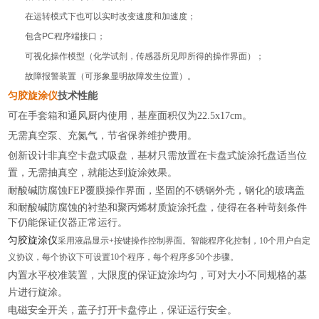
在运转模式下也可以实时改变速度和加速度；
包含PC程序端接口；
可视化操作模型（化学试剂，传感器所见即所得的操作界面）；
故障报警装置（可形象显明故障发生位置）。
匀胶旋涂仪
技术
性能
可在手套箱和通风厨内使用，基座面积仅为22.5x17cm。
无需真空泵、充氮气，节省保养维护费用。
创新设计非真空卡盘式吸盘，基材只需放置在卡盘式旋涂托盘适当位
置，无需抽真空，就能达到旋涂效果。
耐酸碱防腐蚀FEP覆膜操作界面，坚固的不锈钢外壳，钢化的玻璃盖
和耐酸碱防腐蚀的衬垫和聚丙烯材质旋涂托盘，使得在各种苛刻条件
下仍能保证仪器正常运行。
匀胶旋涂仪
采用液晶显示+按键操作控制界面。智能程序化控制，10个用户自定
义协议，每个协议下可设置10个程序，每个程序多50个步骤。
内置水平校准装置，大限度的保证旋涂均匀，可对大小不同规格的基
片进行旋涂。
电磁安全开关，盖子打开卡盘停止，保证运行安全。