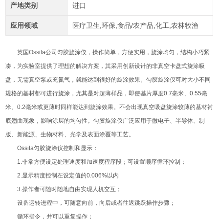
产地类别
进口
应用领域
医疗卫生,环保,食品/农产品,化工,农林牧渔
英国Ossila公司匀胶旋涂仪，操作简单，方便实用，旋涂均匀，结构小巧紧
凑，为实验室提供了理想的解决方案，其采用创新设计的非真空卡盘式旋涂吸
盘，无需真空泵或充氮气，就能达到很好的旋涂效果。匀胶旋涂仪可对大小不同
规格的基材都可进行旋涂，尤其是对超薄样品，即使基片厚度0.7毫米、0.55毫
米、0.2毫米或更薄时同样能达到旋涂效果。不会出现真空吸盘旋涂较薄的基材衬
底翘曲现象，影响涂层的均匀性。匀胶旋涂仪广泛应用于微电子、半导体、制
版、新能源、生物材料、光学及表面涂覆等工艺。
Ossila匀胶旋涂仪控制和显示：
1.非常方便设定处理速度和加速度程序段；可设置顺序循环控制；
2.显示精度控制在设定值的0.006%以内
3.操作者可随时随地自由实现人机交互；
设备运转进程中，可随意向前，向后或者往返跳跃操作步骤；
循环指令，并可以重复操作；