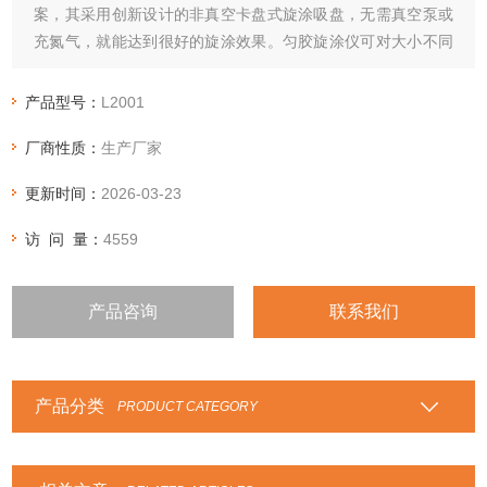
案，其采用创新设计的非真空卡盘式旋涂吸盘，无需真空泵或
充氮气，就能达到很好的旋涂效果。匀胶旋涂仪可对大小不同
规格的基材都可进行旋涂，尤其是对超薄样品，即使基片厚度
0.7毫米、0.55毫米、0.2毫米或更薄时同样能达到旋涂效果。
产品型号：
L2001
不会出现真空吸盘旋涂较薄的基材衬底翘曲现象，影响涂层的
厂商性质：
生产厂家
均匀性。匀胶旋涂仪广泛应用于微电子、半导体、制版、新能
源、生物材料、光学及表面涂覆等工艺。
更新时间：
2026-03-23
访 问 量：
4559
产品咨询
联系我们
产品分类
PRODUCT CATEGORY