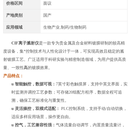
价格区间
面议
产地类别
国产
应用领域
生物产业,制药/生物制药
CIF离子溅射仪
是一款专为贵金属及合金材料镀膜研制的较高精
度设备，集*控制技术与人性化设计于一体，可实现高效且稳定的溅
射镀膜工艺。广泛适用于科研实验与精密制造领域，为用户提供高质
量、一致性
高
的镀膜效果。
产品特点：
u
智能触控，数据可视：
7英寸彩色触摸屏，支持中英文界面，实
时监测并调控工艺参数；可存储20组配方程序，数据全程可追
溯，确保工艺标准化与重复性。
u
灵活操控，双模式适配：
PLC控制系统，支持手动/自动切换，
适应多样应用场景，操作更自由。
u
控气，工艺兼容性强：
气体流量自动调节，
内置质量流量计，