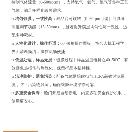
控制气体流量（
0-500sccm），支持氧气、氩气、氮气等多种工艺
气体，满足多样化镀膜需求。
u
均匀镀膜，一致性高：
样品台可旋转（
0–50rpm可调）并具备
高度调节功能（15–50mm），显著提升膜层均匀性与一致性，适
配多种靶材。
u
人性化设计，操作舒适：
60°倾角操作面板，符合人机工程学，
界面清晰简洁，操作流畅便捷。
u
低温处理，样品无损：
镀膜过程中样品温度维持在
40–50℃，有
效避免热损伤与热氧化，保留样品本征特性。
u
洁净防护，避免污染：
配备气体返填吹扫与
HEPA高效过滤系
统，防止污染物残留，确保镀膜环境洁净可靠。
u
多重安全保障：
舱门开启自动断电，内置多项安全保护机制，
使用更安心。