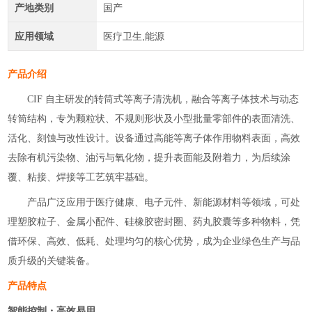
产地类别
国产
应用领域
医疗卫生,能源
产品介绍
CIF 自主研发的转筒式等离子清洗机，融合等离子体技术与动态
转筒结构，专为颗粒状、不规则形状及小型批量零部件的表面清洗、
活化、刻蚀与改性设计。设备通过高能等离子体作用物料表面，高效
去除有机污染物、油污与氧化物，提升表面能及附着力，为后续涂
覆、粘接、焊接等工艺筑牢基础。
产品广泛应用于医疗健康、电子元件、新能源材料等领域，可处
理塑胶粒子、金属小配件、硅橡胶密封圈、药丸胶囊等多种物料，凭
借环保、高效、低耗、处理均匀的核心优势，成为企业绿色生产与品
质升级的关键装备。
产品特点
智能控制・高效易用