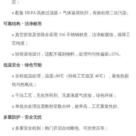
定；
u
配备
HEPA 高效过滤器 + 气体返填吹扫，有效杜绝二次污染。
可靠结构・洁净耐用
u
真空腔室及管路全采用
316 不锈钢材质，洁净耐腐蚀，保障工
艺纯度；
u
转筒滚动设计，适配不规则物料，处理均匀性偏差
≤15%。
低温安全・绿色节能
u
全程低温处理，温度
≤80℃（特殊工艺低至 40℃），避免热损
伤与热氧化；
u
干法工艺，无化学药剂、无废液废气排放，绿色环保；
u
单批次处理仅需数秒至数分钟，效率高，工艺重复性好。
多重防护・安全无忧
u
多重安全机制：舱门开启自动断电、可控泄压等；