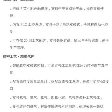
u
搭载
7 英寸彩色触摸屏，支持中英文双语界面，操作直观便
捷；
u
内置
PLC 工控系统，支持手动 / 自动双模式，全过程自动化控
制；
u
可存储
20 组工艺配方，支持数据存储、输出与全程追溯，便于
生产管理。
精密工艺・精准气控
u
智能真空双模式控制，可通过气体流量
/腔体压力精准调节真空
度；
u
配置高精度质量流量计，标配双路气体系统，最多可扩展
4路接
口；
u
支持氧气、氩气、氮气、四氟化碳、氢气等多种工艺气体；
u
多孔道均匀进气，解决传统进气不均问题，处理效果一致稳