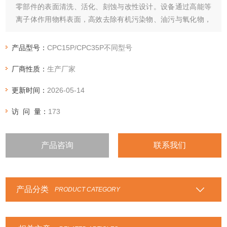
零部件的表面清洗、活化、刻蚀与改性设计。设备通过高能等
离子体作用物料表面，高效去除有机污染物、油污与氧化物，
提升表面能及附着力，为后续涂覆、粘接、焊接等工艺筑牢基
础。
产品型号：
CPC15P/CPC35P不同型号
厂商性质：
生产厂家
更新时间：
2026-05-14
访 问 量：
173
产品咨询
联系我们
产品分类
PRODUCT CATEGORY