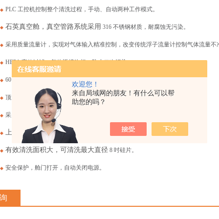
PLC 工控机控制整个清洗过程，手动、自动两种工作模式。
◆
石英真空舱，真空管路系统采用
316 不锈钢材质，耐腐蚀无污染。
◆
采用质量流量计，实现对气体输入精准控制，改变传统浮子流量计控制气体流量不
◆
HEPA 高效过滤，气体返填吹扫，防止二次污染。
◆
60 度倾角操作界面设计，符合人体功能学，操作方便，界面友好。
◆
欢迎您！
来自局域网的朋友！有什么可以帮
顶置真空舱，上开盖设计，下压式铰链开关方式，开关盖方便。
◆
助您的吗？
采用花洒式多孔进气方式，改变传统等离子清洗机单孔进气不均匀问题。
◆
上置式
360 度自由水平取放样品托盘设计，符合人体功能学，操作更方便。
◆
有效清洗面积大，可清洗最大直径
8 吋硅片。
◆
安全保护，舱门打开，自动关闭电源。
◆
询